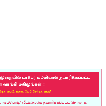
றையில் டாக்டர் மம்மியால் தயாரிக்கப்பட்ட
ாங்கி மகிழுங்கள்!!!
ர்டிஃ பைடு. NABL லேப் செர்டிஃ பைடு
ுப்பொடி/ வீட்டிலேயே தயாரிக்கப்பட்ட செர்லாக்.