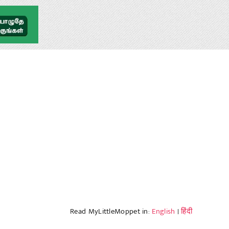
Read MyLittleMoppet in:
English
|
हिंदी