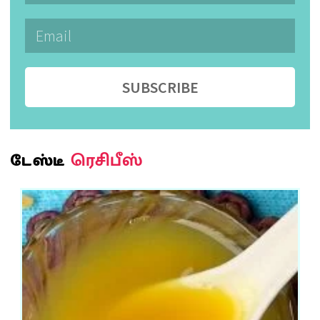
SUBSCRIBE
ரெசிபீஸ்
டேஸ்டீ