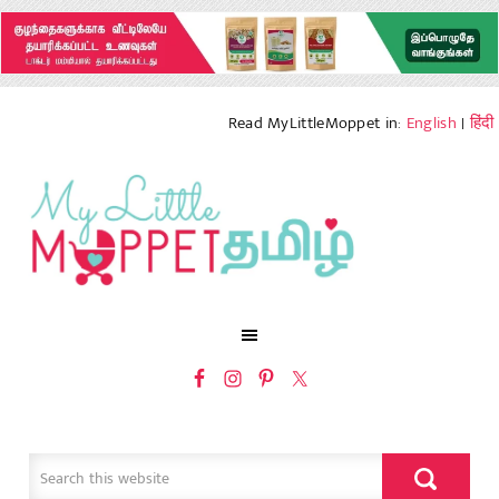
Read MyLittleMoppet in:
English
|
हिंदी