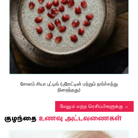
சோளம் சியா புட்டிங் (புரோட்டின் மற்றும் நார்ச்சத்து
நிறைந்தது)
மேலும் மற்ற ரெசிப்பிகளுக்கு
உணவு அட்டவணைகள்
குழந்தை