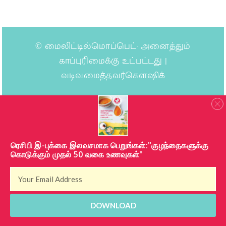
©
மைலிட்டில்மொப்பெட்
· அனைத்தும்
காப்புரிமைக்கு உட்பட்டது |
வடிவமைத்தவர்கௌஷிக்
​ரெசிபி இ-புக்கை இலவசமாக பெறுங்கள்:"குழந்தைகளுக்கு
கொடுக்கும் முதல் 50 வகை உணவுகள்"
DOWNLOAD