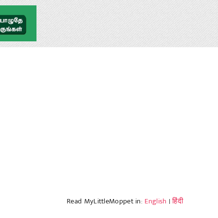
Read MyLittleMoppet in:
English
|
हिंदी