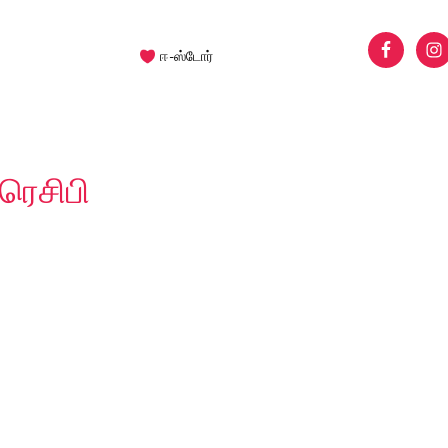
ஈ-ஸ்டோர்
ரெசிபி