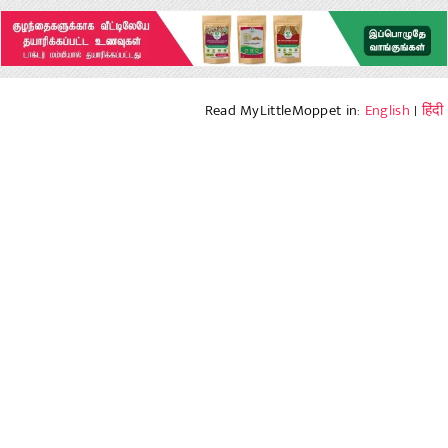
Read MyLittleMoppet in:
English
|
हिंदी