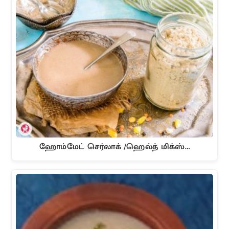
ஹோம்மேட் செர்லாக் /ஹெல்த் மிக்ஸ்…