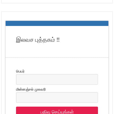
இலவச புத்தகம் !!
பெயர்
மின்னஞ்சல் முகவரி
பதிவு செய்யுங்கள்