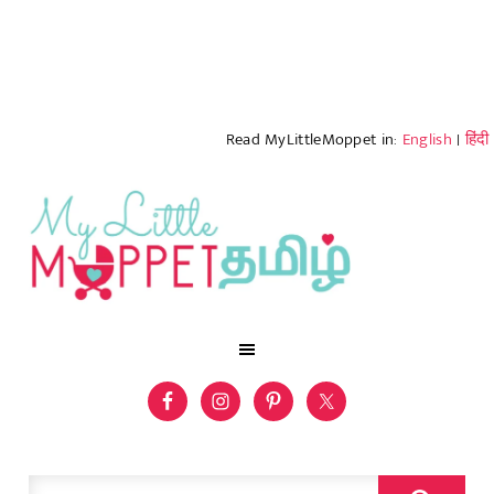
Read MyLittleMoppet in:
English
|
हिंदी