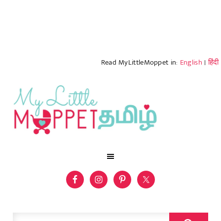
Read MyLittleMoppet in:
English
|
हिंदी