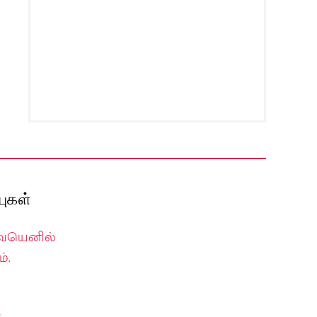
ுகள்
வையெனில்
்.