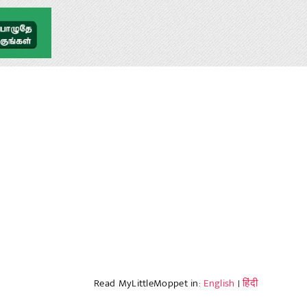
Read MyLittleMoppet in:
English
|
हिंदी