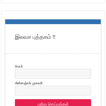
இலவச புத்தகம் !!
பெயர்
மின்னஞ்சல் முகவரி
பதிவு செய்யுங்கள்