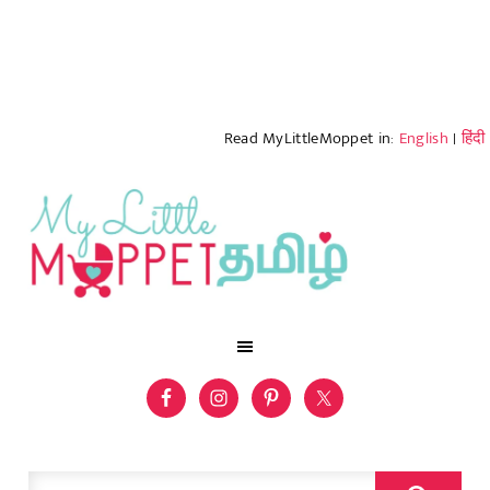
Read MyLittleMoppet in:
English
|
हिंदी