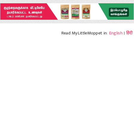
Read MyLittleMoppet in:
English
|
हिंदी