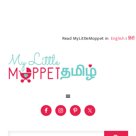
Read MyLittleMoppet in:
English
|
हिंदी