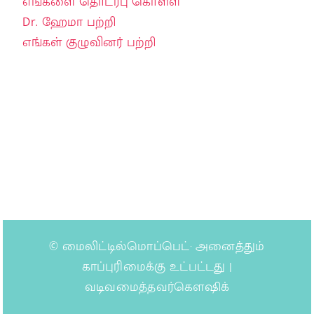
எங்களை தொடர்பு கொள்ள
Dr. ஹேமா பற்றி
எங்கள் குழுவினர் பற்றி
©
மைலிட்டில்மொப்பெட்
· அனைத்தும்
காப்புரிமைக்கு உட்பட்டது |
வடிவமைத்தவர்கௌஷிக்