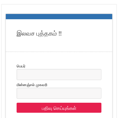
இலவச புத்தகம் !!
பெயர்
மின்னஞ்சல் முகவரி
பதிவு செய்யுங்கள்