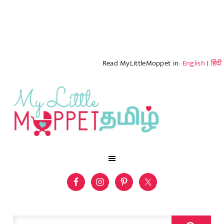
Read MyLittleMoppet in:
English
|
हिंदी