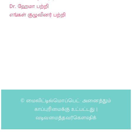
Dr. ஹேமா பற்றி
எங்கள் குழுவினர் பற்றி
©
மைலிட்டில்மொப்பெட்
· அனைத்தும்
காப்புரிமைக்கு உட்பட்டது |
வடிவமைத்தவர்கௌஷிக்