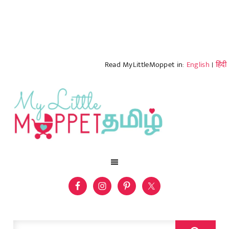
Read MyLittleMoppet in:
English
|
हिंदी