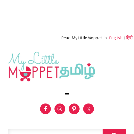
Read MyLittleMoppet in:
English
|
हिंदी