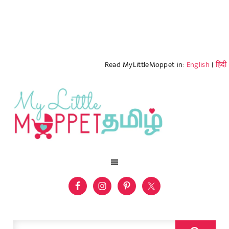
Read MyLittleMoppet in:
English
|
हिंदी