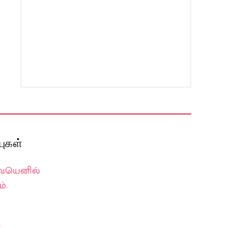
ுகள்
வையெனில்
்.