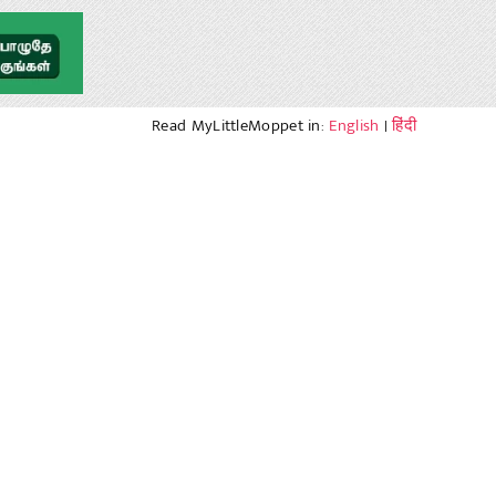
Read MyLittleMoppet in:
English
|
हिंदी