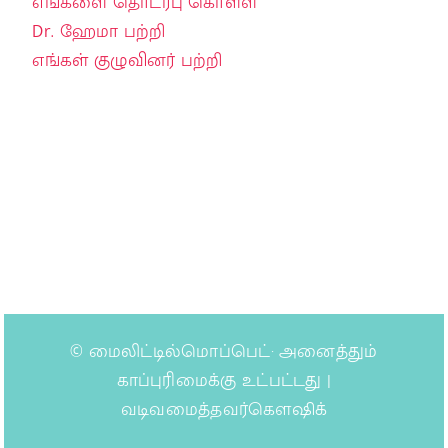
எங்களை தொடர்பு கொள்ள
Dr. ஹேமா பற்றி
எங்கள் குழுவினர் பற்றி
©
மைலிட்டில்மொப்பெட்
· அனைத்தும்
காப்புரிமைக்கு உட்பட்டது |
வடிவமைத்தவர்கௌஷிக்