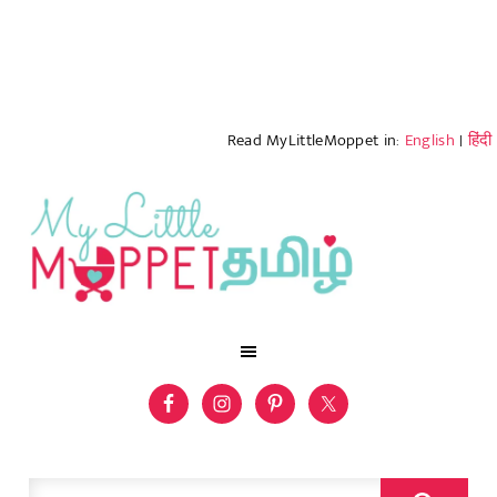
Read MyLittleMoppet in:
English
|
हिंदी