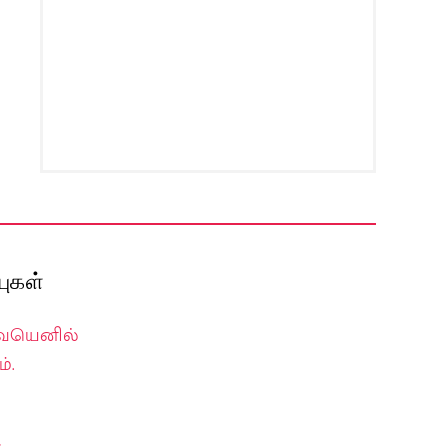
ுகள்
வையெனில்
்.