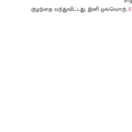
சாத
குழந்தை வந்துவிட்டது. இனி ஒவ்வொரு…
R