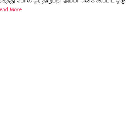
ித்தது போல ஒர் திருப்தி. அம்மா எனக் கூப்பிட ஒரு
ead More