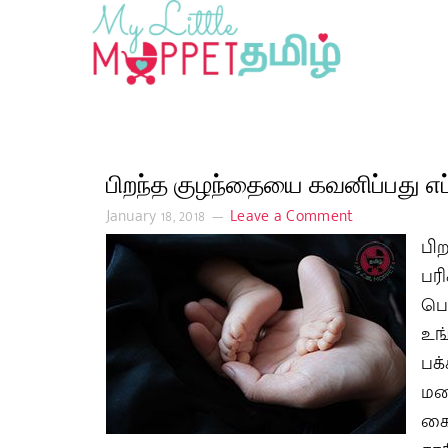
பிறந்த குழந்தையை கவனிப்பது எப்
January 18, 2018
Leave a Comment
பி
பர
பொ
உங
பக
மனத
கை