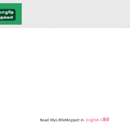
Read MyLittleMoppet in:
English
|
हिंदी