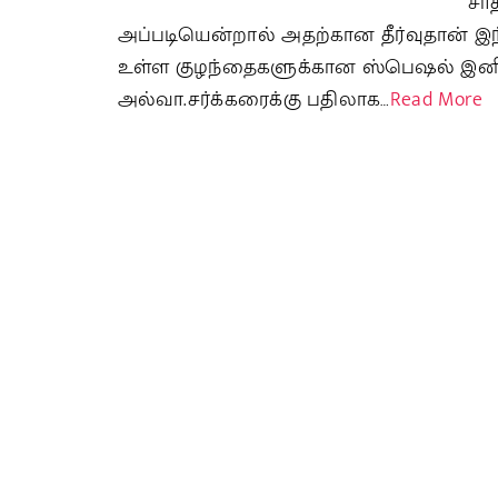
சா
அப்படியென்றால் அதற்கான தீர்வுதான் இ
உள்ள குழந்தைகளுக்கான ஸ்பெஷல் இனிப்
அல்வா.சர்க்கரைக்கு பதிலாக…
Read More