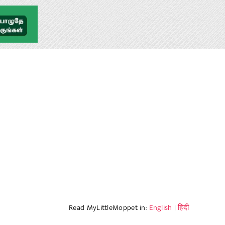
Read MyLittleMoppet in:
English
|
हिंदी