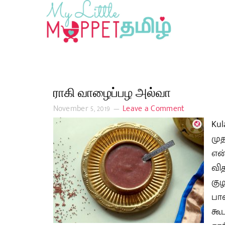
ராகி வாழைப்பழ அல்வா
November 5, 2019
Leave a Comment
Kul
மு
என
வி
கு
பால
கூ