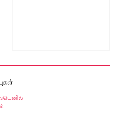
ுகள்
வையெனில்
்.