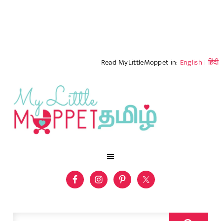
Read MyLittleMoppet in:
English
|
हिंदी