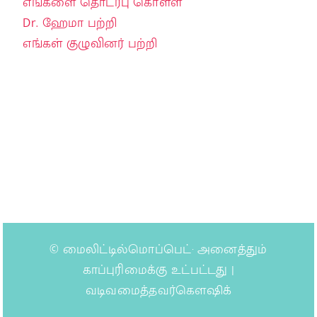
எங்களை தொடர்பு கொள்ள
Dr. ஹேமா பற்றி
எங்கள் குழுவினர் பற்றி
©
மைலிட்டில்மொப்பெட்
· அனைத்தும்
காப்புரிமைக்கு உட்பட்டது |
வடிவமைத்தவர்கௌஷிக்