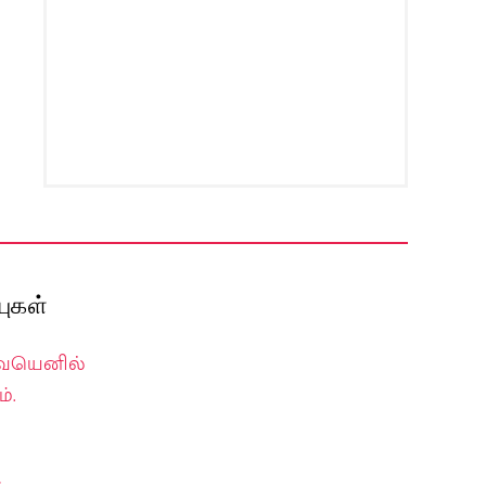
ுகள்
வையெனில்
்.