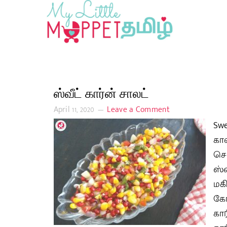
ஸ்வீட் கார்ன் சாலட்
April 11, 2020
Leave a Comment
Sw
கா
செ
ஸ்
மக
கோ
கா