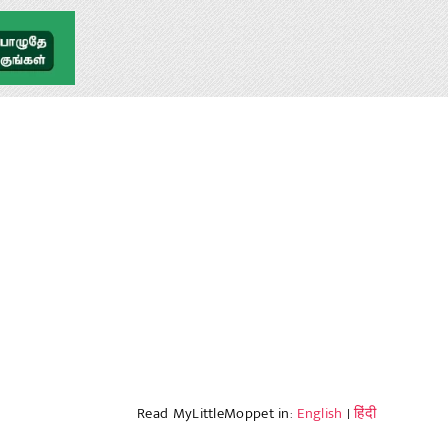
Read MyLittleMoppet in:
English
|
हिंदी