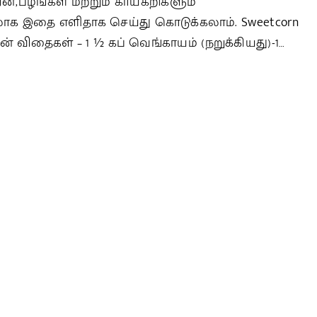
்ன்,பழங்கள் மற்றும் காய்கறிகளும்
ேலாக இதை எளிதாக செய்து கொடுக்கலாம். Sweetcorn
் விதைகள் – 1 ½ கப் வெங்காயம் (நறுக்கியது)-1…