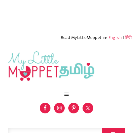
Read MyLittleMoppet in:
English
|
हिंदी