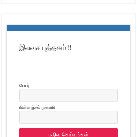
இலவச புத்தகம் !!
பெயர்
மின்னஞ்சல் முகவரி
பதிவு செய்யுங்கள்