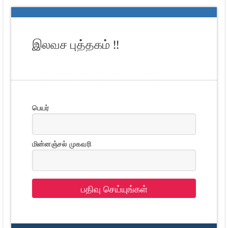
இலவச புத்தகம் !!
பெயர்
மின்னஞ்சல் முகவரி
பதிவு செய்யுங்கள்