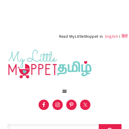
Read MyLittleMoppet in:
English
|
हिंदी