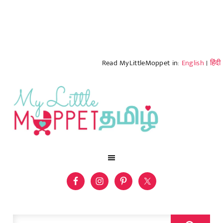
Read MyLittleMoppet in:
English
|
हिंदी