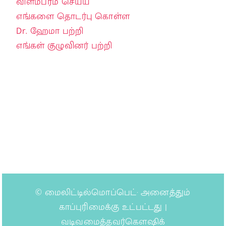
விளம்பரம் செய்ய
எங்களை தொடர்பு கொள்ள
Dr. ஹேமா பற்றி
எங்கள் குழுவினர் பற்றி
©
மைலிட்டில்மொப்பெட்
· அனைத்தும்
காப்புரிமைக்கு உட்பட்டது |
வடிவமைத்தவர்கௌஷிக்