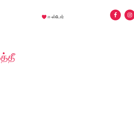
ஈ-ஸ்டோர்
த்தீ