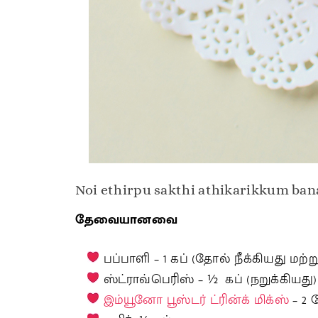
Noi ethirpu sakthi athikarikkum ba
தேவையானவை
பப்பாளி – 1 கப் (தோல் நீக்கியது மற்ற
ஸ்ட்ராவ்பெரிஸ் – ½ கப் (நறுக்கியது)
இம்யூனோ பூஸ்டர் ட்ரின்க் மிக்ஸ்
– 2 