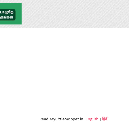
Read MyLittleMoppet in:
English
|
हिंदी