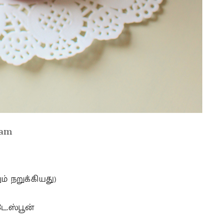
nam
ும் நறுக்கியது)
டே.ஸ்பூன்