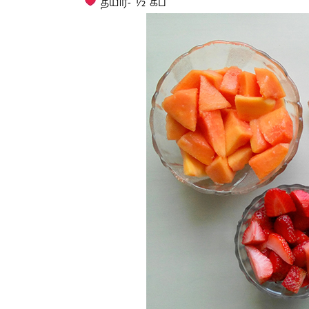
தயிர்- ½ கப்