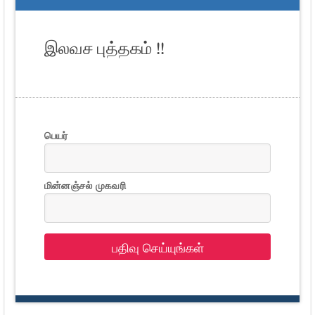
இலவச புத்தகம் !!
பெயர்
மின்னஞ்சல் முகவரி
பதிவு செய்யுங்கள்