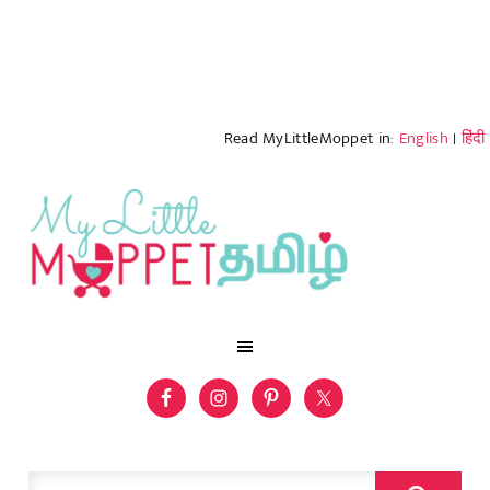
Read MyLittleMoppet in:
English
|
हिंदी