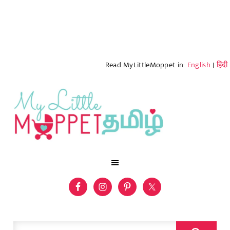
Read MyLittleMoppet in:
English
|
हिंदी