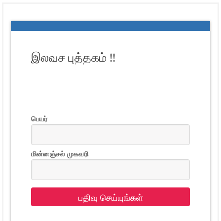
இலவச புத்தகம் !!
பெயர்
மின்னஞ்சல் முகவரி
பதிவு செய்யுங்கள்