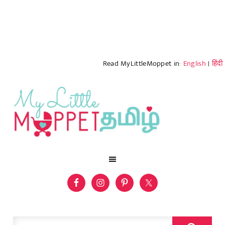
Read MyLittleMoppet in:
English
|
हिंदी