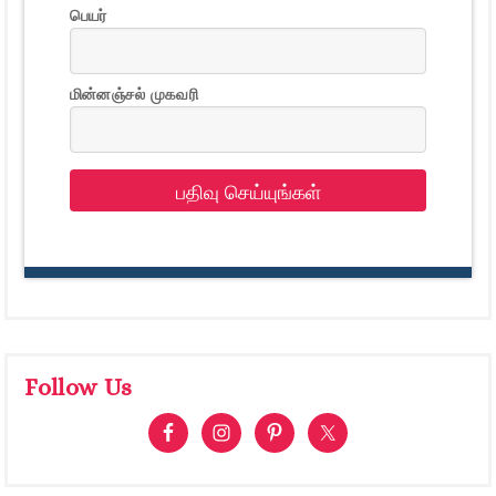
பெயர்
மின்னஞ்சல் முகவரி
பதிவு செய்யுங்கள்
Follow Us