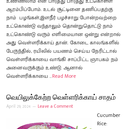
உண்ணலாம் என பார்த்து பார்த்து உட்கொள்ள
ஆரம்பிப்போம். உடல் சூட்டினை தணிப்பதற்கு
நாம் பழங்கள்,இளநீர் பழச்சாறு போன்றவற்றை
உட்கொண்டு வந்தாலும் தொன்றுதொட்டு நாம்
உட்கொண்டு வரும் எளிமையான ஒன்று என்றால்
அது வெள்ளரிக்காய் தான். கோடை காலங்களில்
பேருந்தில், ரயிலில் பயணம் செய்ய நேரிட்டால்
வெள்ளரிக்காயை வாங்கி சாப்பிட்ட ஞாபகம் நம்
அனைவருக்கும் உண்டு. ஆனால்
வெள்ளரிக்காயை …
Read More
வெயிலுக்கேற்ற வெள்ளரிக்காய் சாதம்
April 29, 2024
Leave a Comment
Cucumber
Rice: