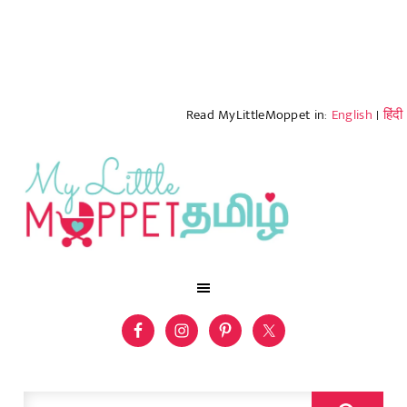
Read MyLittleMoppet in:
English
|
हिंदी