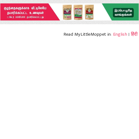
Read MyLittleMoppet in:
English
|
हिंदी