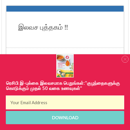
இலவச புத்தகம் !!
பெயர்
​ரெசிபி இ-புக்கை இலவசமாக பெறுங்கள்:"குழந்தைகளுக்கு
மின்னஞ்சல் முகவரி
கொடுக்கும் முதல் 50 வகை உணவுகள்"
பதிவு செய்யுங்கள்
DOWNLOAD