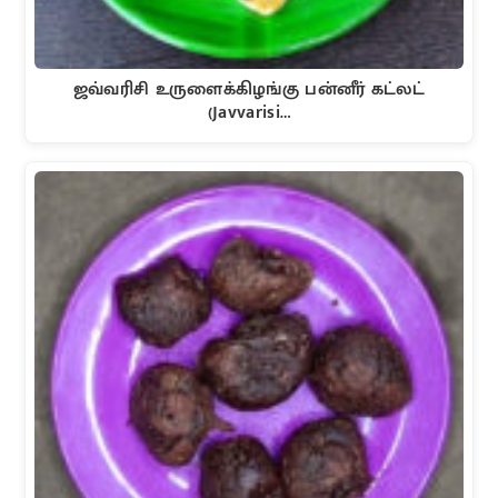
ஜவ்வரிசி உருளைக்கிழங்கு பன்னீர் கட்லட்
(Javvarisi…