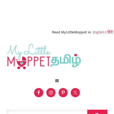
Read MyLittleMoppet in:
English
|
हिंदी