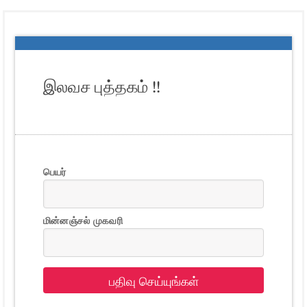
இலவச புத்தகம் !!
பெயர்
மின்னஞ்சல் முகவரி
பதிவு செய்யுங்கள்