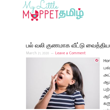
பல் வலி குணமாக வீட்டு வைத்திய
March 21, 2020
Leave a Comment
Hom
பல
அப
ஆட
பற
ஆர
கரு