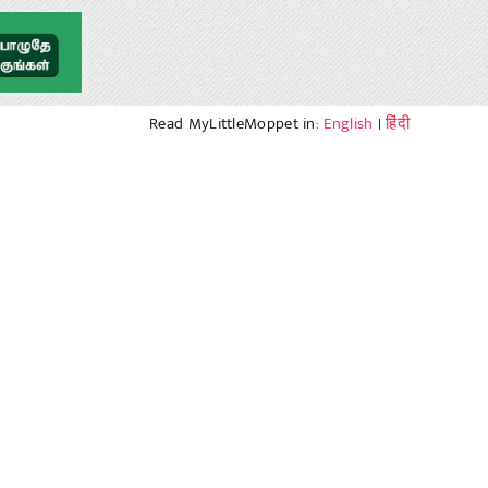
Read MyLittleMoppet in:
English
|
हिंदी