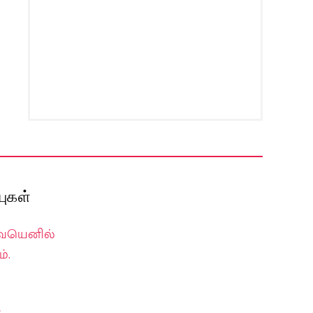
ுகள்
வையெனில்
்.