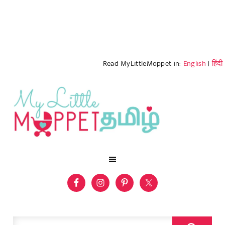
Read MyLittleMoppet in:
English
|
हिंदी