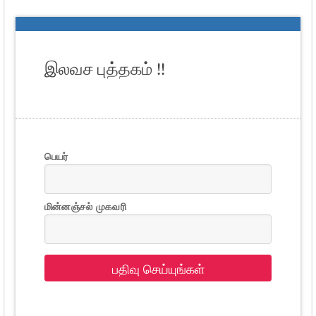
இலவச புத்தகம் !!
பெயர்
மின்னஞ்சல் முகவரி
பதிவு செய்யுங்கள்