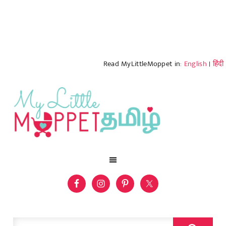
Read MyLittleMoppet in:
English
|
हिंदी