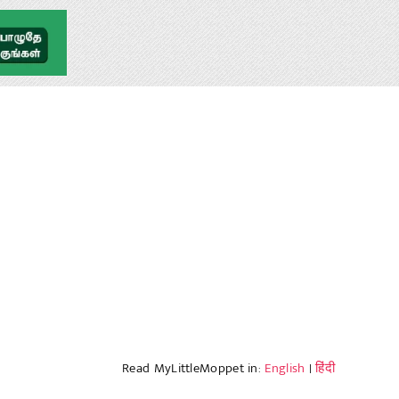
Read MyLittleMoppet in:
English
|
हिंदी