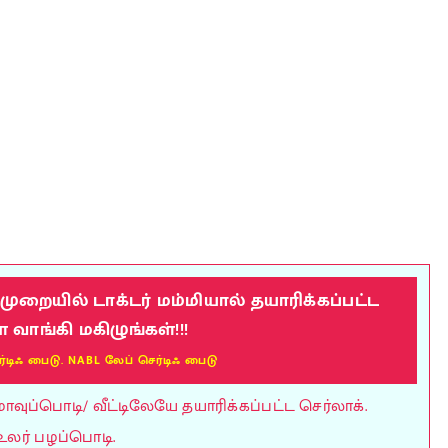
றையில் டாக்டர் மம்மியால் தயாரிக்கப்பட்ட
ாங்கி மகிழுங்கள்!!!
ர்டிஃ பைடு. NABL லேப் செர்டிஃ பைடு
ுப்பொடி/ வீட்டிலேயே தயாரிக்கப்பட்ட செர்லாக்.
உலர் பழப்பொடி.