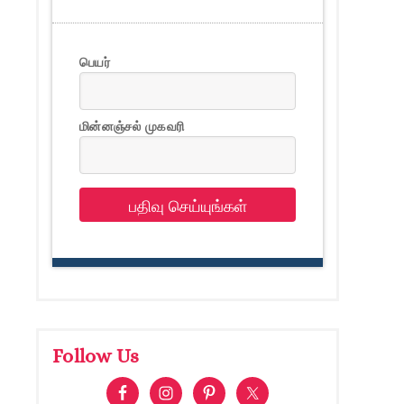
பெயர்
மின்னஞ்சல் முகவரி
பதிவு செய்யுங்கள்
Follow Us