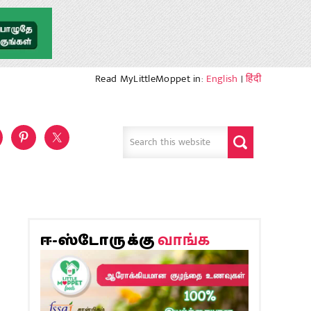
Read MyLittleMoppet in:
English
|
हिंदी
வாங்க
ஈ-ஸ்டோருக்கு