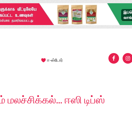
ஈ-ஸ்டோர்
 மலச்சிக்கல்… ஈஸி டிப்ஸ்