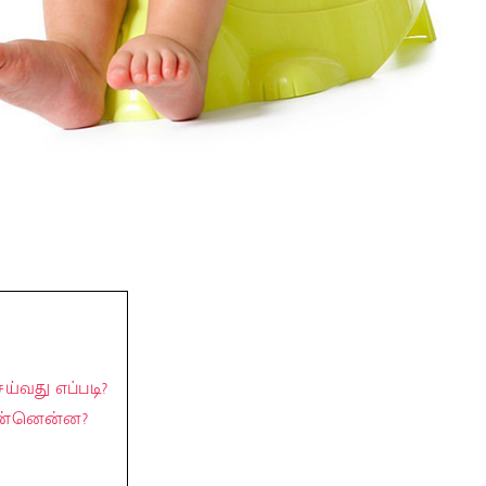
ய்வது எப்படி?
 என்னென்ன?