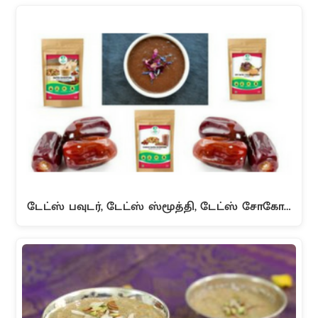
டேட்ஸ் பவுடர், டேட்ஸ் ஸ்மூத்தி, டேட்ஸ் சோகோ…