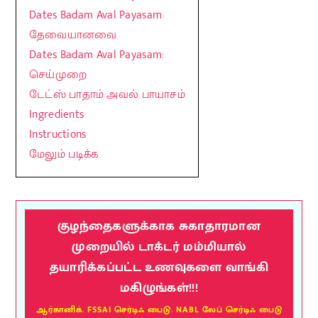
Dates Badam Aval Payasam
தேவையானவை
Dates Badam Aval Payasam:
செய்முறை
டேட்ஸ் பாதாம் அவல் பாயாசம்
Ingredients
Instructions
மேலும் படிக்க
குழந்தைகளுக்காக சுகாதாரமான
முறையில் டாக்டர் மம்மியால்
தயாரிக்கப்பட்ட உணவுகளை வாங்கி
மகிழுங்கள்!!!
ஆர்கானிக். FSSAI செர்டிஃ பைடு. NABL லேப் செர்டிஃ பைடு