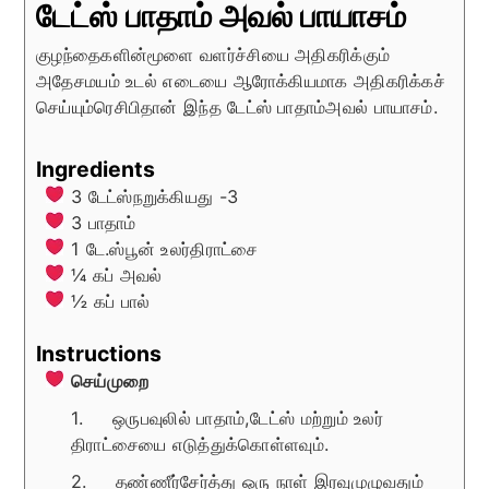
டேட்ஸ் பாதாம் அவல் பாயாசம்
குழந்தைகளின்மூளை வளர்ச்சியை அதிகரிக்கும்
அதேசமயம் உடல் எடையை ஆரோக்கியமாக அதிகரிக்கச்
செய்யும்ரெசிபிதான் இந்த டேட்ஸ் பாதாம்அவல் பாயாசம்.
Ingredients
3
டேட்ஸ்நறுக்கியது -3
3
பாதாம்
1
டே.ஸ்பூன்
உலர்திராட்சை
¼
கப்
அவல்
½
கப்
பால்
Instructions
செய்முறை
1. ஒருபவுலில் பாதாம்,டேட்ஸ் மற்றும் உலர்
திராட்சையை எடுத்துக்கொள்ளவும்.
2. தண்ணீர்சேர்த்து ஒரு நாள் இரவுமுழுவதும்