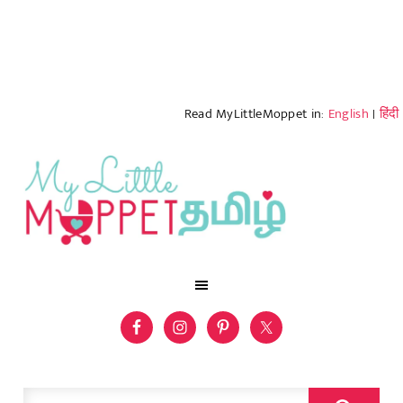
Read MyLittleMoppet in:
English
|
हिंदी