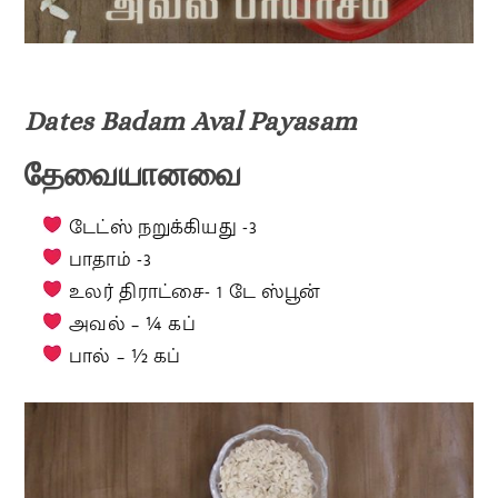
Dates Badam Aval Payasam
தேவையானவை
டேட்ஸ் நறுக்கியது -3
பாதாம் -3
உலர் திராட்சை- 1 டே ஸ்பூன்
அவல் – ¼ கப்
பால் – ½ கப்