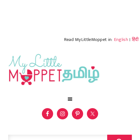
Read MyLittleMoppet in:
English
|
हिंदी