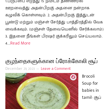
1.பருப்பை எடுத்து 15 நிமிடம் தண்ணீரில்
ஊறவைத்து அதன்பிறகு அதனை நன்றாக
கழுவிக் கொள்ளவும். 2. அதன்பிறகு இத்துடன்
பூண்டு மற்றும் மஞ்சள் சேர்த்து பாத்திரத்தில் வேக
வைக்கவும். (மஞ்சள் தேவையெனில் சேர்க்கலாம்)
3. இதனை நீங்கள் பிரஷர் குக்கரிலும் செய்யலாம்.
4….
Read More
குழந்தைகளுக்கான ப்ரோக்கோலி சூப்
December 29, 2023
Leave a Comment
Brocoli
Soup for
babies in
tamil: சூப்