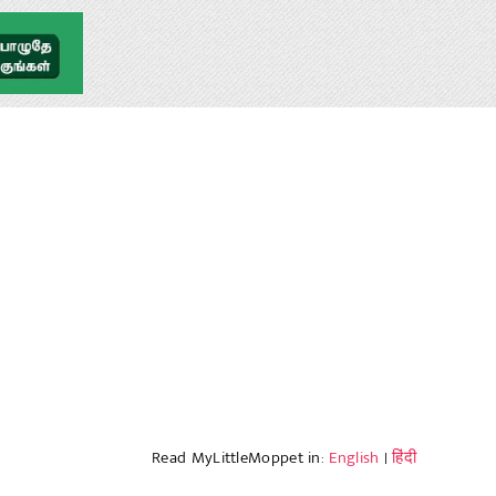
Read MyLittleMoppet in:
English
|
हिंदी