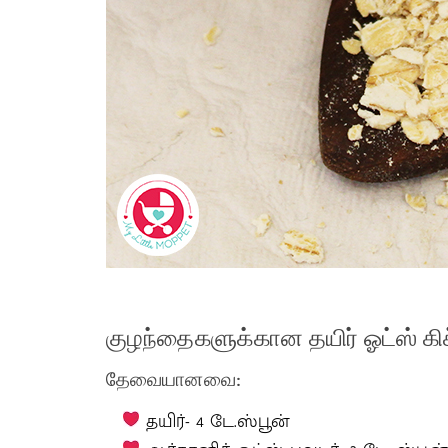
குழந்தைகளுக்கான தயிர் ஓட்ஸ் கிச
தேவையானவை:
தயிர்- 4 டே.ஸ்பூன்