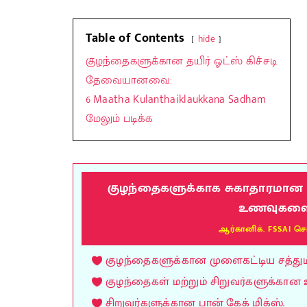
Table of Contents
hide
குழந்தைகளுக்கான தயிர் ஓட்ஸ் கிச்சடி
தேவையானவை:
6 Maatha Kulanthaiklaukkana Sadham
மேலும் படிக்க
குழந்தைகளுக்காக சுகாதாரமான மு
உணவுகளை வ
ஆர்கானிக். FSSAI செ
குழந்தைகளுக்கான முளைகட்டிய சத்துமாவ
குழந்தைகள் மற்றும் சிறுவர்களுக்கான 
சிறுவர்களுக்கான பான் கேக் மிக்ஸ்.