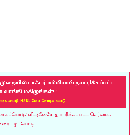
றையில் டாக்டர் மம்மியால் தயாரிக்கப்பட்ட
ாங்கி மகிழுங்கள்!!!
ர்டிஃ பைடு. NABL லேப் செர்டிஃ பைடு
ுப்பொடி/ வீட்டிலேயே தயாரிக்கப்பட்ட செர்லாக்.
உலர் பழப்பொடி.