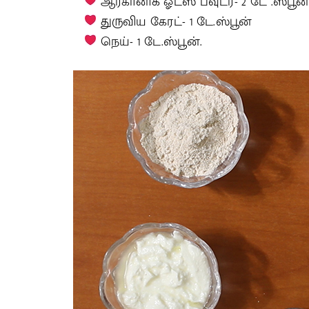
ஆர்கானிக் ஓட்ஸ் பவுடர்- 2 டே .ஸ்பூன
துருவிய கேரட்- 1 டே.ஸ்பூன்
நெய்- 1 டே.ஸ்பூன்.