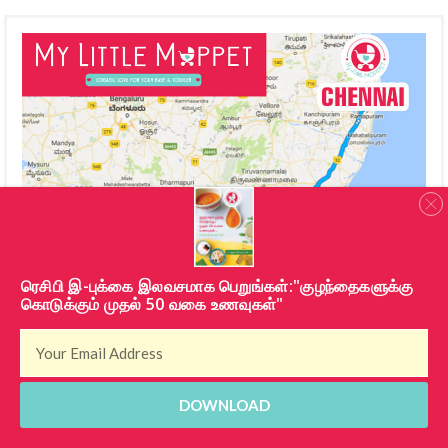
​ரெசிபி இ-புக்கை இலவசமாக பெறுங்கள்:"குழந்தைகளுக்கு
கொடுக்கும் முதல் 50 வகை உணவுகள்"
DOWNLOAD