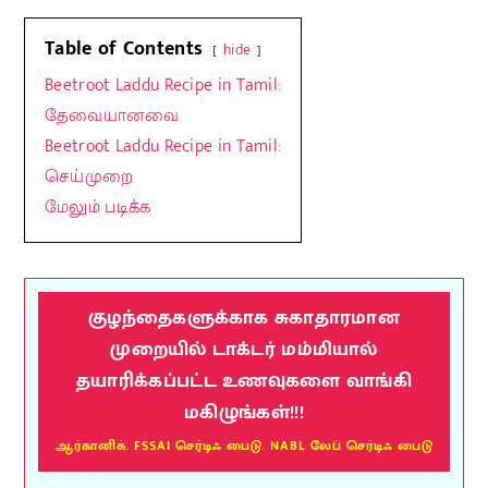
Table of Contents
hide
Beetroot Laddu Recipe in Tamil:
தேவையானவை
Beetroot Laddu Recipe in Tamil:
செய்முறை
மேலும் படிக்க
குழந்தைகளுக்காக சுகாதாரமான
முறையில் டாக்டர் மம்மியால்
தயாரிக்கப்பட்ட உணவுகளை வாங்கி
மகிழுங்கள்!!!
ஆர்கானிக். FSSAI செர்டிஃ பைடு. NABL லேப் செர்டிஃ பைடு