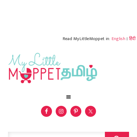
Read MyLittleMoppet in:
English
|
हिंदी