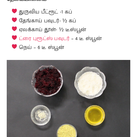
துருவிய பீட்ரூட் -1 கப்
தேங்காய் பவுடர்- ½ கப்
ஏலக்காய் தூள்- ½ டீ.ஸ்பூன்
ட்ரை புரூட்ஸ் பவுடர்
– 4 டீ. ஸ்பூன்
நெய் – 6 டீ. ஸ்பூன்