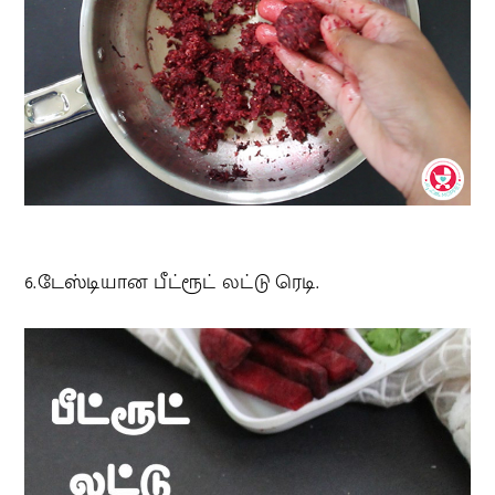
6.டேஸ்டியான பீட்ரூட் லட்டு ரெடி.