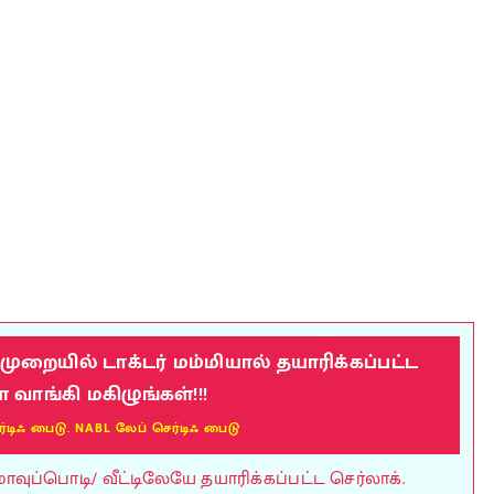
றையில் டாக்டர் மம்மியால் தயாரிக்கப்பட்ட
ாங்கி மகிழுங்கள்!!!
ர்டிஃ பைடு. NABL லேப் செர்டிஃ பைடு
ுப்பொடி/ வீட்டிலேயே தயாரிக்கப்பட்ட செர்லாக்.