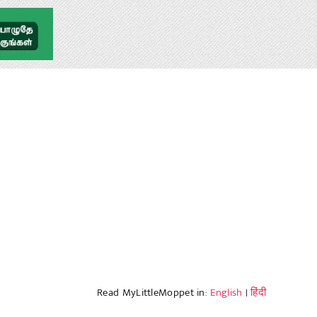
Read MyLittleMoppet in:
English
|
हिंदी