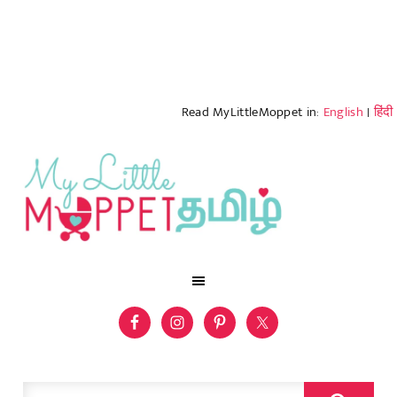
Read MyLittleMoppet in:
English
|
हिंदी