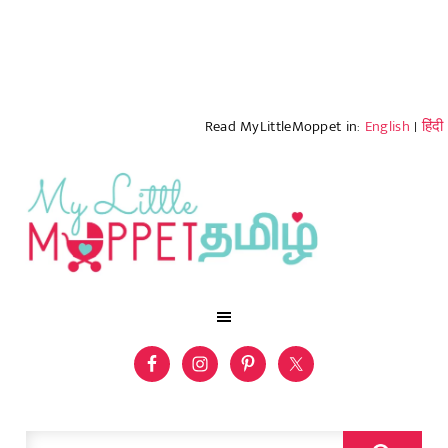
Read MyLittleMoppet in:
English
|
हिंदी