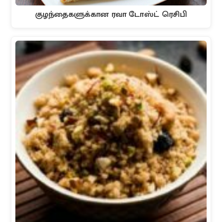
குழந்தைகளுக்கான ரவா டோஸ்ட் ரெசிபி