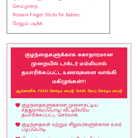
செய்முறை
Poosani Finger Sticks for Babies:
மேலும் படிக்க
குழந்தைகளுக்காக சுகாதாரமான
முறையில் டாக்டர் மம்மியால்
தயாரிக்கப்பட்ட உணவுகளை வாங்கி
மகிழுங்கள்!!!
ஆர்கானிக். FSSAI செர்டிஃ பைடு. NABL லேப் செர்டிஃ பைடு
குழந்தைகளுக்கான முளைகட்டிய
சத்துமாவுப்பொடி/ வீட்டிலேயே
தயாரிக்கப்பட்ட செர்லாக்.
குழந்தைகள் மற்றும் சிறுவர்களுக்கான உலர்
பழப்பொடி.