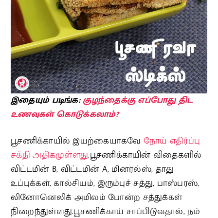
இதையும் படிங்க:
குழந்தைக்கு எப்போது திட
உணவுகள் கொடுக்கலாம்?
பூசணிக்காயில் இயற்கையாகவே
நோய் எதிர்ப்பு
சக்தி அதிகமுள்ளது
.பூசணிக்காயின் விதைகளில்
விட்டமின் B, விட்டமின் A, மினரல்ஸ், தாது
உப்புக்கள், கால்சியம், இரும்புச் சத்து, பாஸ்பரஸ்,
லினோனெலிக் அமிலம் போன்ற சத்துக்கள்
நிறைந்துள்ளது.பூசணிக்காய் சாப்பிடுவதால், நம்