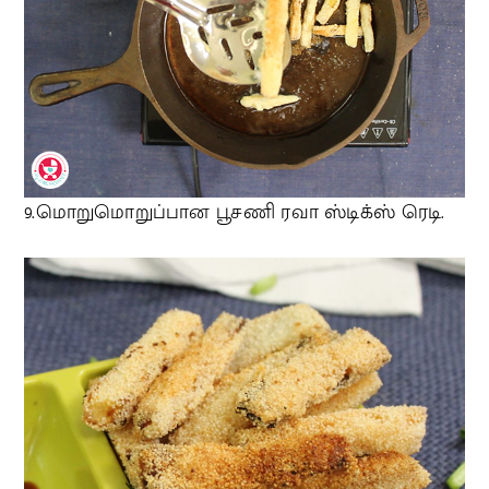
9.மொறுமொறுப்பான பூசணி ரவா ஸ்டிக்ஸ் ரெடி.