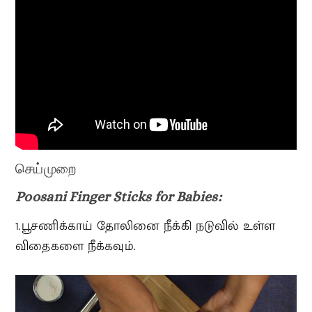
செய்முறை
Poosani Finger Sticks for Babies:
1.பூசணிக்காய் தோலினை நீக்கி நடுவில் உள்ள
விதைகளை நீக்கவும்.