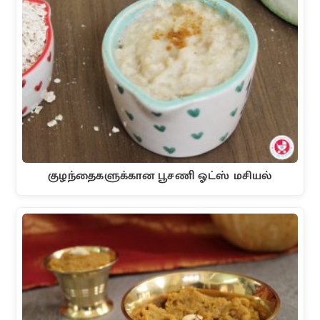
குழந்தைகளுக்கான பூசணி ஓட்ஸ் மசியல்