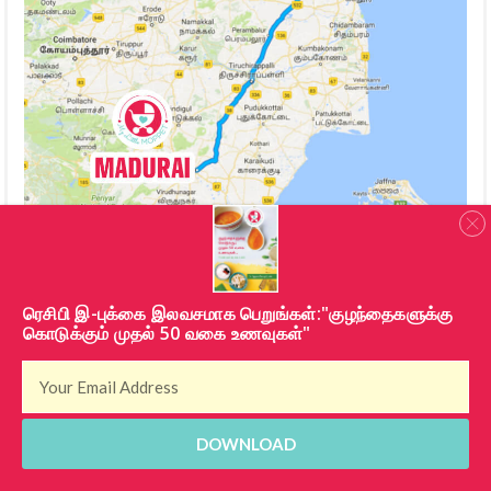
​ரெசிபி இ-புக்கை இலவசமாக பெறுங்கள்:"குழந்தைகளுக்கு
கொடுக்கும் முதல் 50 வகை உணவுகள்"
DOWNLOAD
நான்
Dr.ஹேமா
, அல்லது டாக்டர் மம்மி. இப்போ