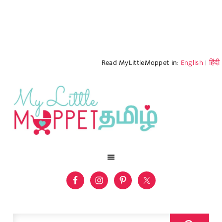
Read MyLittleMoppet in:
English
|
हिंदी