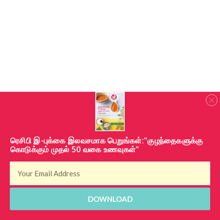
​ரெசிபி இ-புக்கை இலவசமாக பெறுங்கள்:"குழந்தைகளுக்கு
கொடுக்கும் முதல் 50 வகை உணவுகள்"
DOWNLOAD
வாங்க
ஈ-ஸ்டோருக்கு