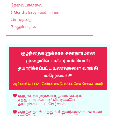
தேவையானவை
6 Months Baby Food in Tamil:
செய்முறை
மேலும் படிக்க
குழந்தைகளுக்காக சுகாதாரமான
முறையில் டாக்டர் மம்மியால்
தயாரிக்கப்பட்ட உணவுகளை வாங்கி
மகிழுங்கள்!!!
ஆர்கானிக். FSSAI செர்டிஃ பைடு. NABL லேப் செர்டிஃ பைடு
குழந்தைகளுக்கான முளைகட்டிய
சத்துமாவுப்பொடி/ வீட்டிலேயே
தயாரிக்கப்பட்ட செர்லாக்.
குழந்தைகள் மற்றும் சிறுவர்களுக்கான உலர்