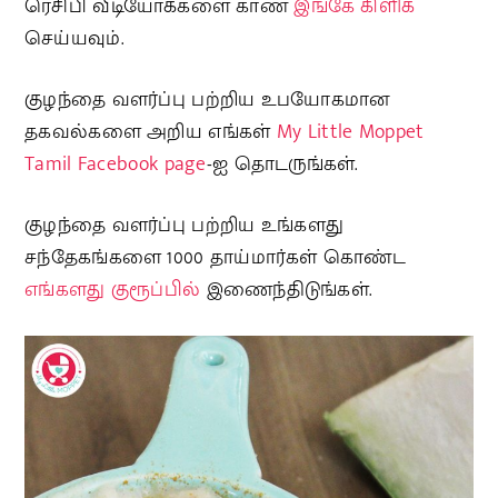
ரெசிபி வீடியோக்களை காண
இங்கே கிளிக்
செய்யவும்.
குழந்தை வளர்ப்பு பற்றிய உபயோகமான
தகவல்களை அறிய எங்கள்
My Little Moppet
Tamil Facebook page
-ஐ தொடருங்கள்.
குழந்தை வளர்ப்பு பற்றிய உங்களது
சந்தேகங்களை 1000 தாய்மார்கள் கொண்ட
எங்களது குரூப்பில்
இணைந்திடுங்கள்.