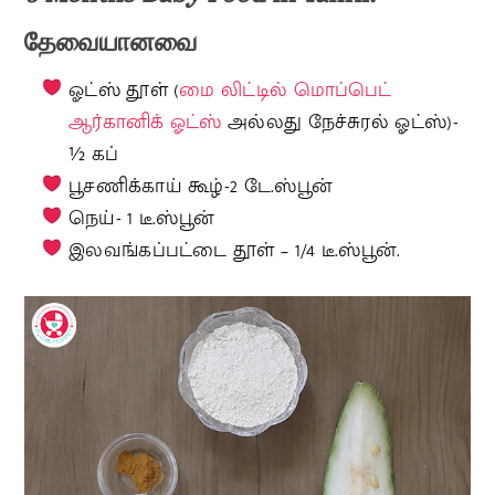
தேவையானவை
ஓட்ஸ் தூள் (
மை லிட்டில் மொப்பெட்
ஆர்கானிக் ஓட்ஸ்
அல்லது நேச்சுரல் ஓட்ஸ்)-
½ கப்
பூசணிக்காய் கூழ்-2 டே.ஸ்பூன்
நெய்- 1 டீ.ஸ்பூன்
இலவங்கப்பட்டை தூள் – 1/4 டீ.ஸ்பூன்.