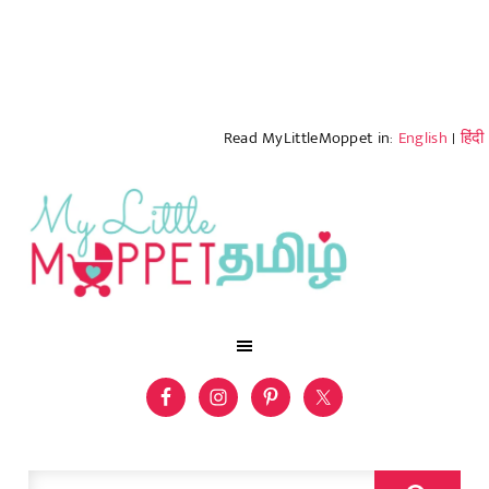
Read MyLittleMoppet in:
English
|
हिंदी