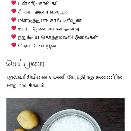
பன்னீர்- கால் கப்
சீரகம்- அரை டீஸ்பூன்
மிளகுத்தூள்- கால் டீஸ்பூன்
உப்பு- தேவையான அளவு
நறுக்கிய கொத்தமல்லி இலைகள்
நெய்- 2 டீஸ்பூன்
செய்முறை
1.ஜவ்வரிசியினை 8 மணி நேரத்திற்கு தண்ணீரில்
ஊற வைக்கவும்.