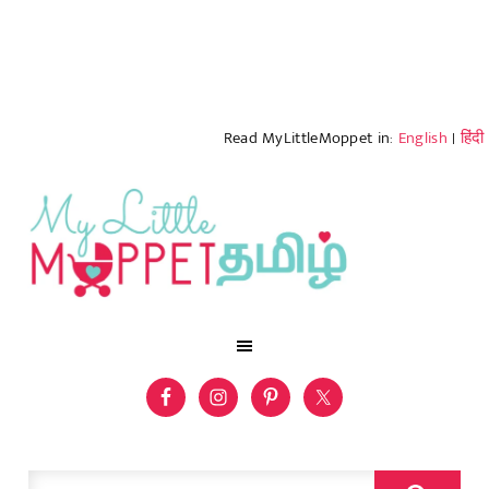
Read MyLittleMoppet in:
English
|
हिंदी