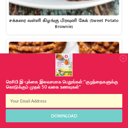
சக்கரை வள்ளி கிழங்கு பிரவுனி கேக் (Sweet Potato
Brownie)
​ரெசிபி இ-புக்கை இலவசமாக பெறுங்கள்:"குழந்தைகளுக்கு
கொடுக்கும் முதல் 50 வகை உணவுகள்"
DOWNLOAD