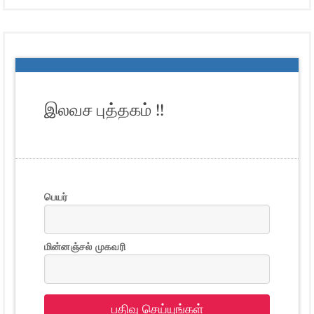
இலவச புத்தகம் !!
பெயர்
மின்னஞ்சல் முகவரி
பதிவு செய்யுங்கள்