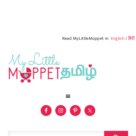
Read MyLittleMoppet in:
English
|
हिंदी